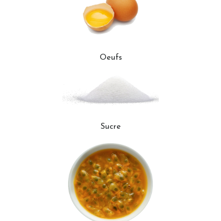
Oeufs
Sucre