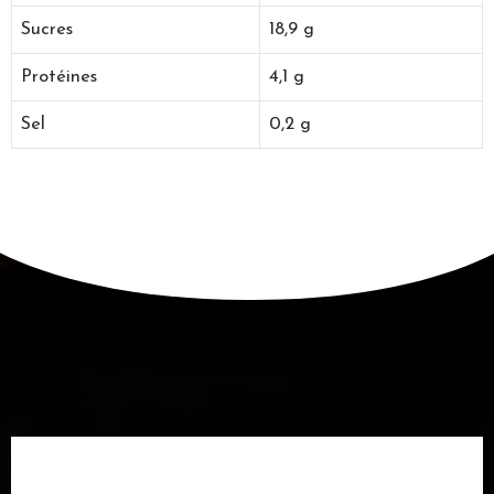
Sucres
18,9 g
Protéines
4,1 g
Sel
0,2 g