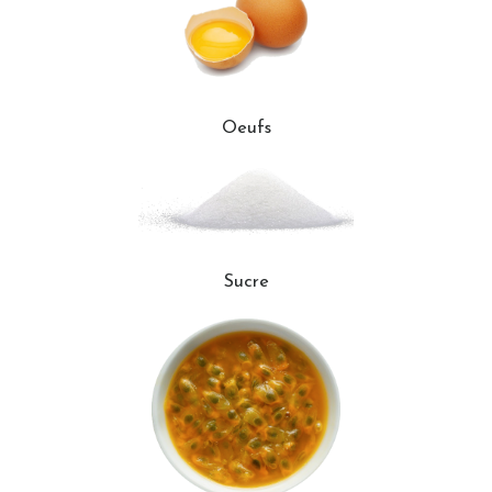
Oeufs
Sucre