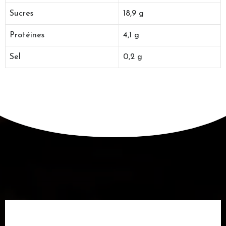
Sucres
18,9 g
Protéines
4,1 g
Sel
0,2 g