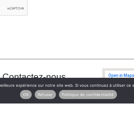
Contactez-nous
eilleure expérience sur notre site web. Si vous continuez à utiliser ce
Particuliers
OK
Refuser
Politique de confidentialité
Devenir partenaire
Presse
Travailler chez Alfiero