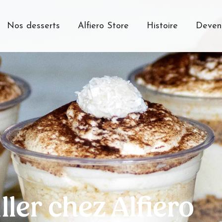
Nos desserts
Alfiero Store
Histoire
Deveni
ller chez Alfiero