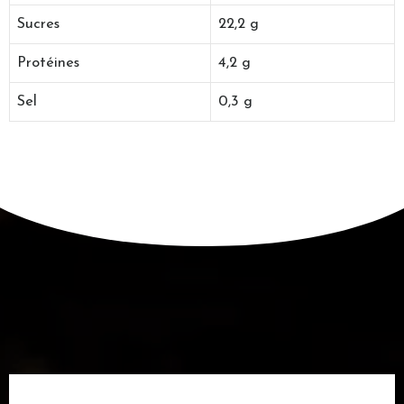
Sucres
22,2 g
Protéines
4,2 g
Sel
0,3 g