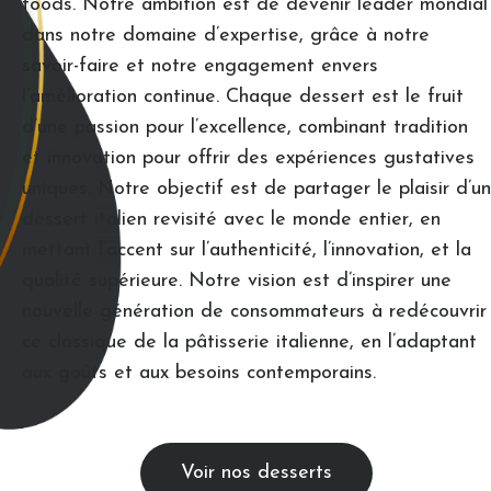
foods. Notre ambition est de devenir leader mondial
dans notre domaine d’expertise, grâce à notre
savoir-faire et notre engagement envers
l’amélioration continue. Chaque dessert est le fruit
d’une passion pour l’excellence, combinant tradition
et innovation pour offrir des expériences gustatives
uniques. Notre objectif est de partager le plaisir d’un
dessert italien revisité avec le monde entier, en
mettant l’accent sur l’authenticité, l’innovation, et la
qualité supérieure. Notre vision est d’inspirer une
nouvelle génération de consommateurs à redécouvrir
ce classique de la pâtisserie italienne, en l’adaptant
aux goûts et aux besoins contemporains.
Voir nos desserts