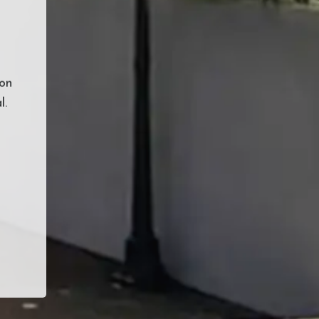
on
l.