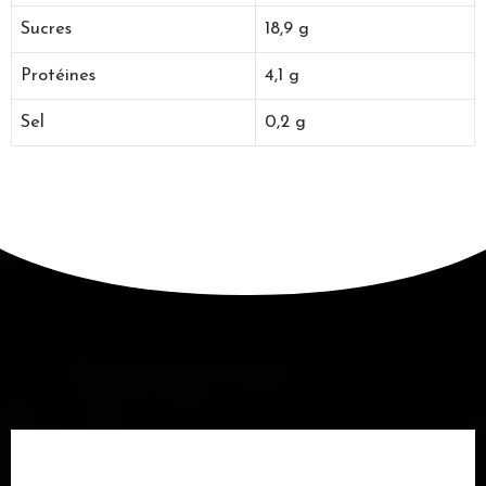
Sucres
18,9 g
Protéines
4,1 g
Sel
0,2 g