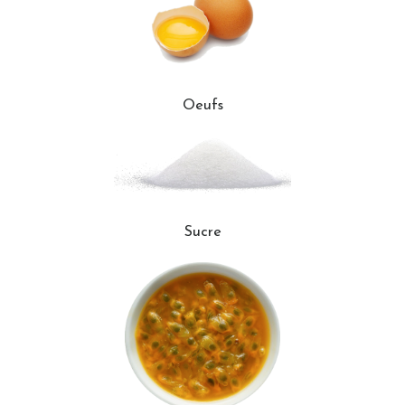
Oeufs
Sucre