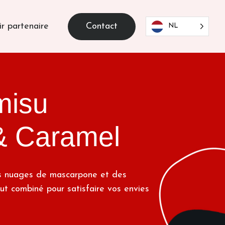
Contact
r partenaire
NL
misu
& Caramel
es nuages de mascarpone et des
out combiné pour satisfaire vos envies