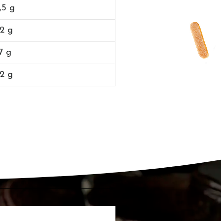
,5 g
,2 g
7 g
,2 g