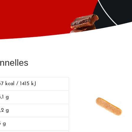
onnelles
7 kcal / 1415 kJ
,1 g
,2 g
3 g