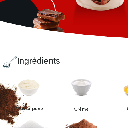
Ingrédients
Mascarpone
Crème